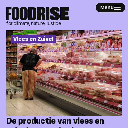
Skip
Menu
to
content
for climate, nature, justice
Vlees en Zuivel
De productie van vlees en