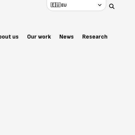
bout us
Our work
News
Research