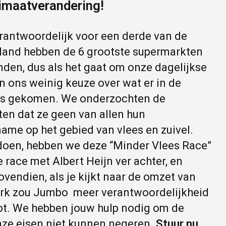
imaatverandering!
rantwoordelijk voor een derde van de
rland hebben de 6 grootste supermarkten
en, dus als het gaat om onze dagelijkse
ons weinig keuze over wat er in de
t is gekomen. We onderzochten de
en dat ze geen van allen hun
ame op het gebied van vlees en zuivel.
doen, hebben we deze “Minder Vlees Race”
e race met Albert Heijn ver achter, en
Bovendien, als je kijkt naar de omzet van
Dirk zou Jumbo meer verantwoordelijkheid
t. We hebben jouw hulp nodig om de
onze eisen niet kunnen negeren.
Stuur nu