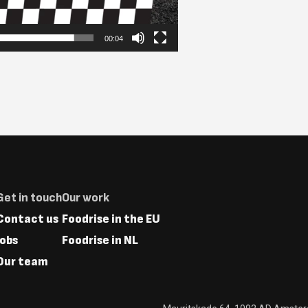
00:04
Footer
Get in touch
Our work
Menus
Contact us
Foodrise in the EU
Jobs
Foodrise in NL
Our team